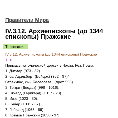
Правители Мира
IV.3.12. Архиепископы (до 1344
епископы) Пражские
Толкование
IV.3.12. Архиепископы (до 1344 епископы) Пражские
⇑
<
Примасы католической церкви в Чехии. Рез. Прага.
1. Дитмар (973 - 82).
2. св. Адальберт (Войцех) (982 - 97)*
Страхквас, сын Болеслава I (прет. 996).
3. Тегдаг (Деодат) (998 - 1016).
4. Эккард (Герикард) (1017 - 23).
5. Иззо (1023 - 30).
6. Север (1031 - 67).
7. Гебхард (1068 - 89).
8. Козьма Пражский (1090 - 97).