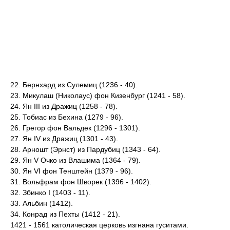
22. Бернхард из Сулемиц (1236 - 40).
23. Микулаш (Николаус) фон Кизенбург (1241 - 58).
24. Ян III из Дражиц (1258 - 78).
25. Тобиас из Бехина (1279 - 96).
26. Грегор фон Вальдек (1296 - 1301).
27. Ян IV из Дражиц (1301 - 43).
28. Арношт (Эрнст) из Пардубиц (1343 - 64).
29. Ян V Очко из Влашима (1364 - 79).
30. Ян VI фон Тенштейн (1379 - 96).
31. Вольфрам фон Шворек (1396 - 1402).
32. Збинко I (1403 - 11).
33. Альбин (1412).
34. Конрад из Пехты (1412 - 21).
1421 - 1561 католическая церковь изгнана гуситами.