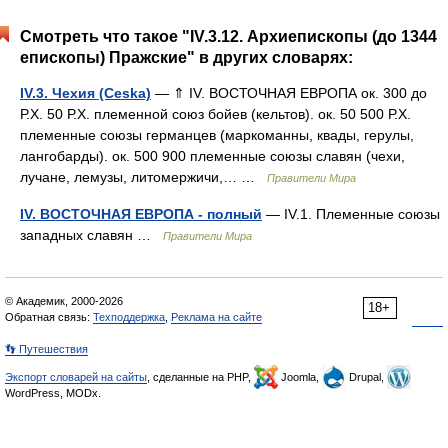
Смотреть что такое "IV.3.12. Архиепископы (до 1344
епископы) Пражские" в других словарях:
IV.3. Чехия (Ceska)
— ⇑ IV. ВОСТОЧНАЯ ЕВРОПА ок. 300 до
Р.Х. 50 Р.Х. племенной союз бойев (кельтов). ок. 50 500 Р.Х.
племенные союзы германцев (маркоманны, квады, герулы,
лангобарды). ок. 500 900 племенные союзы славян (чехи,
лучане, лемузы, литомержичи,… …
Правители Мира
IV. ВОСТОЧНАЯ ЕВРОПА - полный
— IV.1. Племенные союзы
западных славян …
Правители Мира
© Академик, 2000-2026
18+
Обратная связь:
Техподдержка
,
Реклама на сайте
👣 Путешествия
Экспорт словарей на сайты
, сделанные на PHP,
Joomla,
Drupal,
WordPress, MODx.