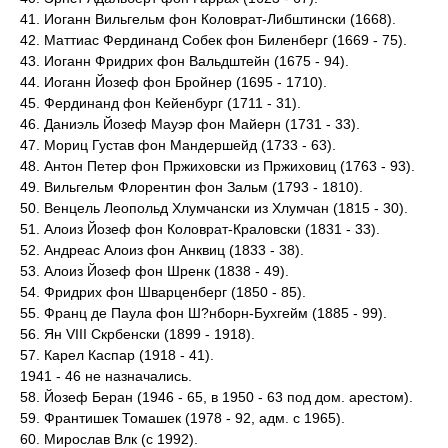
41. Иоганн Вильгельм фон Коловрат-Либштински (1668).
42. Маттиас Фердинанд Собек фон Биленберг (1669 - 75).
43. Иоганн Фридрих фон Вальдштейн (1675 - 94).
44. Иоганн Йозеф фон Бройнер (1695 - 1710).
45. Фердинанд фон Кейенбург (1711 - 31).
46. Даниэль Йозеф Мауэр фон Майерн (1731 - 33).
47. Мориц Густав фон Мандершейд (1733 - 63).
48. Антон Петер фон Пржиховски из Пржиховиц (1763 - 93).
49. Вильгельм Флорентин фон Зальм (1793 - 1810).
50. Венцель Леопольд Хлумчански из Хлумчан (1815 - 30).
51. Алоиз Йозеф фон Коловрат-Краловски (1831 - 33).
52. Андреас Алоиз фон Анквиц (1833 - 38).
53. Алоиз Йозеф фон Шренк (1838 - 49).
54. Фридрих фон Шварценберг (1850 - 85).
55. Франц де Паула фон Ш?нборн-Бухгейм (1885 - 99).
56. Ян VIII Скрбенски (1899 - 1918).
57. Карел Каспар (1918 - 41).
1941 - 46 не назначались.
58. Йозеф Беран (1946 - 65, в 1950 - 63 под дом. арестом).
59. Франтишек Томашек (1978 - 92, адм. с 1965).
60. Мирослав Влк (с 1992).