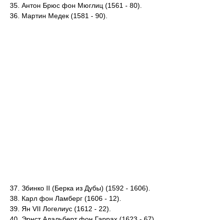
35. Антон Брюс фон Мюглиц (1561 - 80).
36. Мартин Медек (1581 - 90).
37. Збинко II (Берка из Дубы) (1592 - 1606).
38. Карл фон Ламберг (1606 - 12).
39. Ян VII Логелиус (1612 - 22).
40. Эрнст Адальберт фон Гаррах (1623 - 67).